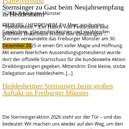
Pfarreiverband
Sternsinger zu Gast beim Neujahrsempfang
in Heddesheim
FREIBURG / HEDDESHEIM. Ein Meer aus bunten
*Heddesheim.* Ein Hauch von Festlichkeit und
Gewändern, glänzenden Kronen und strahlenden
gelebtem Brauchtum erfüllte den diesjährigen ...
Sternen verwandelte das Freiburger Münster am 30.
Dezember 2025 in einen Ort voller Magie und Hoffnung.
Weiterlesen »
Mit einem feierlichen Aussendungsgottesdienst wurde
dort der offizielle Startschuss für die bundesweite Aktion
Dreikönigssingen gegeben. Mittendrin: Eine kleine, stolze
Delegation aus Heddesheim. […]
Heddesheimer Sternsinger beim großen
Auftakt im Freiburger Münster
Die Sternsingeraktion 2026 steht vor der Tür – und das
bedeutet: Wir machen uns wieder auf den Weg, um den