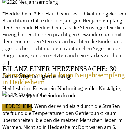
*Heddesheim.* Ein Hauch von Festlichkeit und gelebtem
Brauchtum erfüllte den diesjährigen Neujahrsempfang
der Gemeinde Heddesheim, als die Sternsinger feierlich
Einzug hielten. In ihren prächtigen Gewändern und mit
dem leuchtenden Stern voran brachten die Kinder und
Jugendlichen nicht nur den traditionellen Segen in das
Bürgerhaus, sondern setzten auch ein starkes Zeichen
[…]
BILANZ EINER HERZENSSACHE: 30
Sternsinger zu Gast beim Neujahrsempfang
Jahre Sternsingerleitung
in Heddesheim
Heddesheim. Es war ein Nachmittag voller Nostalgie,
Dankbarkeit und beeindruckender ...
HEDDESHEIM. Wenn der Wind eisig durch die Straßen
Weiterlesen »
pfeift und die Temperaturen den Gefrierpunkt kaum
überschreiten, bleiben die meisten Menschen lieber im
Warmen. Nicht so in Heddesheim: Dort waren am 6.