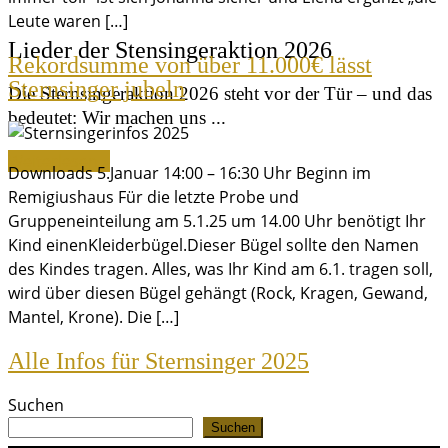
Leute waren […]
Lieder der Stensingeraktion 2026
Rekordsumme von über 11.000€ lässt
Sternsinger jubeln
Die Sternsingeraktion 2026 steht vor der Tür – und das
bedeutet: Wir machen uns ...
Weiterlesen »
Downloads 5.Januar 14:00 – 16:30 Uhr Beginn im
Remigiushaus Für die letzte Probe und
Gruppeneinteilung am 5.1.25 um 14.00 Uhr benötigt Ihr
Kind einenKleiderbügel.Dieser Bügel sollte den Namen
des Kindes tragen. Alles, was Ihr Kind am 6.1. tragen soll,
wird über diesen Bügel gehängt (Rock, Kragen, Gewand,
Mantel, Krone). Die […]
Alle Infos für Sternsinger 2025
Suchen
Suchen