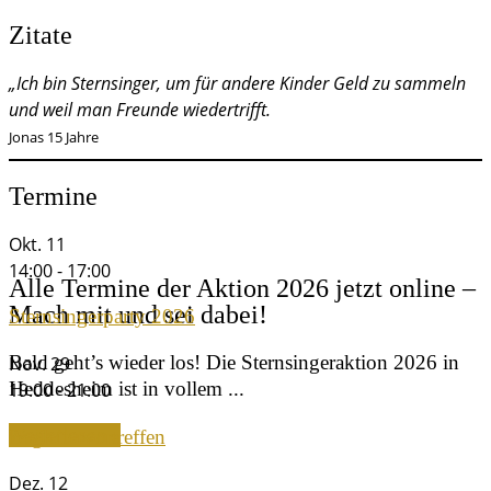
Zitate
„Ich bin Sternsinger, um für andere Kinder Geld zu sammeln
und weil man Freunde wiedertrifft.
Jonas 15 Jahre
Termine
Okt.
11
14:00
-
17:00
Alle Termine der Aktion 2026 jetzt online –
Mach mit und sei dabei!
Sternsingerparty 2026
Bald geht’s wieder los! Die Sternsingeraktion 2026 in
Nov.
29
Heddesheim ist in vollem ...
19:00
-
21:00
Weiterlesen »
Begleitervortreffen
Dez.
12