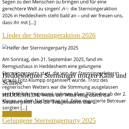
Segen zu den Menschen zu bringen und für eine
gerechtere Welt zu singen! 🎶✨ die Sternsingeraktion
2026 in Heddesheim steht bald an – und wir freuen uns,
dass ihr mit […]
Lieder der Stensingeraktion 2026
Am Sonntag, den 21. September 2025, fand im
Remigiushaus in Heddesheim eine gelungene
Sternsingerparty statt, die von der Sternsingerleiterin
Heddesheimer Sternsinger trotzen Kälte und
Ursula Fritz-Klumpp organisiert wurde. Trotz des
Schnee
regnerischen Wetters war die Stimmung ausgelassen
und fröhlich. Insgesamt nahmen über 30 Kinder ab der 2.
HEDDESHEIM. Wenn der Wind eisig durch die
Klasse an dem Nachmittag teil. Zehn engagierte Betreuer
Straßen pfeift und die Temperaturen den ...
sorgten […]
Weiterlesen »
Gelungene Sternsingerparty 2025